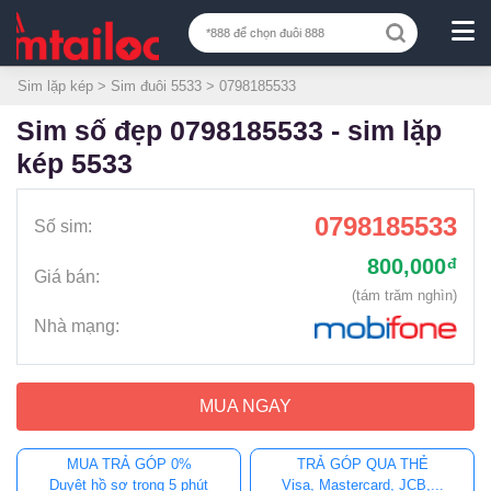
Sim lặp kép
>
Sim đuôi 5533
> 0798185533
sim số đẹp 0798185533 - sim lặp
kép 5533
0798185533
Số sim:
800,000
đ
Giá bán:
(tám trăm nghìn)
Nhà mạng:
MUA NGAY
MUA TRẢ GÓP 0%
TRẢ GÓP QUA THẺ
Duyệt hồ sơ trong 5 phút
Visa, Mastercard, JCB,...