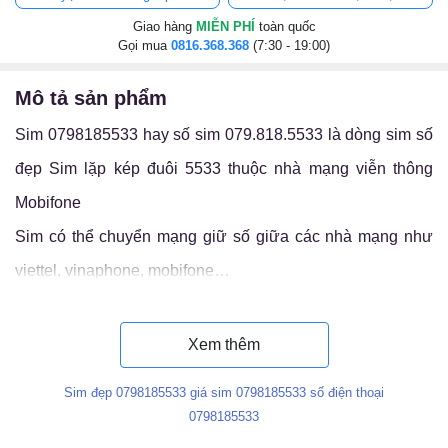
Giao hàng
MIỄN PHÍ
toàn quốc
Gọi mua
0816.368.368
(7:30 - 19:00)
mô tả sản phẩm
Sim 0798185533 hay số sim 079.818.5533 là dòng sim số
đẹp Sim lặp kép đuôi 5533 thuộc nhà mạng viễn thông
Mobifone
Sim có thể chuyển mạng giữ số giữa các nhà mạng như
viettel, vinaphone, mobifone…
Luận ý nghĩa sim 079.818.5533
Xem thêm
Sim đẹp 0798185533 giá sim 0798185533 số điện thoại
0798185533