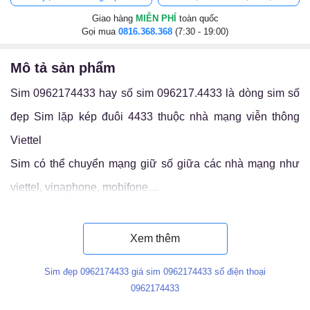
Giao hàng
MIỄN PHÍ
toàn quốc
Gọi mua
0816.368.368
(7:30 - 19:00)
mô tả sản phẩm
Sim 0962174433 hay số sim 096217.4433 là dòng sim số
đẹp Sim lặp kép đuôi 4433 thuộc nhà mạng viễn thông
Viettel
Sim có thể chuyển mạng giữ số giữa các nhà mạng như
viettel, vinaphone, mobifone…
Luận ý nghĩa sim 096217.4433
Xem thêm
Sim đẹp 0962174433 giá sim 0962174433 số điện thoại
0962174433