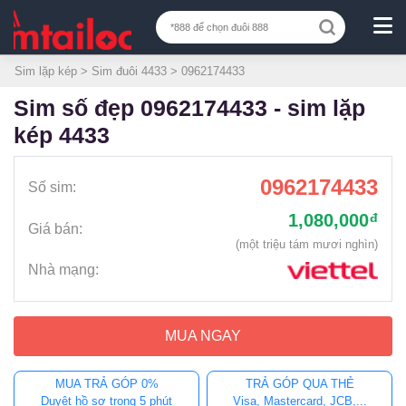
Sim lặp kép
>
Sim đuôi 4433
> 0962174433
sim số đẹp 0962174433 - sim lặp
kép 4433
0962174433
Số sim:
1,080,000
đ
Giá bán:
(một triệu tám mươi nghìn)
Nhà mạng:
MUA NGAY
MUA TRẢ GÓP 0%
TRẢ GÓP QUA THẺ
Duyệt hồ sơ trong 5 phút
Visa, Mastercard, JCB,...