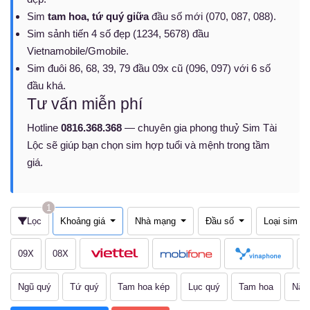
Sim
tam hoa, tứ quý giữa
đầu số mới (070, 087, 088).
Sim sảnh tiến 4 số đẹp (1234, 5678) đầu
Vietnamobile/Gmobile.
Sim đuôi 86, 68, 39, 79 đầu 09x cũ (096, 097) với 6 số
đầu khá.
Tư vấn miễn phí
Hotline
0816.368.368
— chuyên gia phong thuỷ Sim Tài
Lộc sẽ giúp bạn chọn sim hợp tuổi và mệnh trong tầm
giá.
1
Lọc
Khoảng giá
Nhà mạng
Đầu số
Loại sim
09X
08X
Ngũ quý
Tứ quý
Tam hoa kép
Lục quý
Tam hoa
Năm