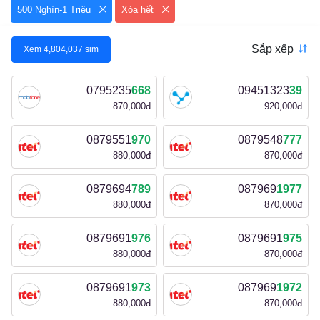
500 Nghìn-1 Triệu
Xóa hết
Sắp xếp
Xem
4,804,037
sim
0795235
668
09451323
39
870,000đ
920,000đ
0879551
970
0879548
777
880,000đ
870,000đ
0879694
789
087969
1977
880,000đ
870,000đ
0879691
976
0879691
975
880,000đ
870,000đ
0879691
973
087969
1972
880,000đ
870,000đ