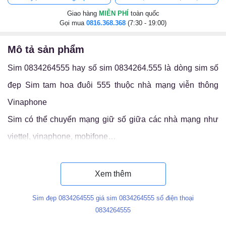
Giao hàng
MIỄN PHÍ
toàn quốc
Gọi mua
0816.368.368
(7:30 - 19:00)
mô tả sản phẩm
Sim 0834264555 hay số sim 0834264.555 là dòng sim số
đẹp Sim tam hoa đuôi 555 thuộc nhà mạng viễn thông
Vinaphone
Sim có thể chuyển mạng giữ số giữa các nhà mạng như
viettel, vinaphone, mobifone…
Luận ý nghĩa sim 0834264.555
Xem thêm
Sim đẹp 0834264555 giá sim 0834264555 số điện thoại
0834264555