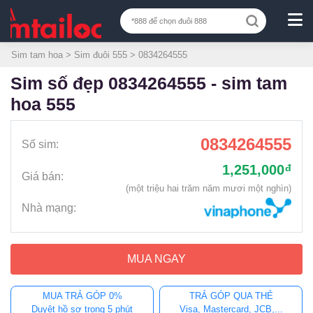
Sim tam hoa
>
Sim đuôi 555
> 0834264555
sim số đẹp 0834264555 - sim tam
hoa 555
0834264555
Số sim:
1,251,000
đ
Giá bán:
(một triệu hai trăm năm mươi một nghìn)
Nhà mạng:
MUA NGAY
MUA TRẢ GÓP 0%
TRẢ GÓP QUA THẺ
Duyệt hồ sơ trong 5 phút
Visa, Mastercard, JCB,...