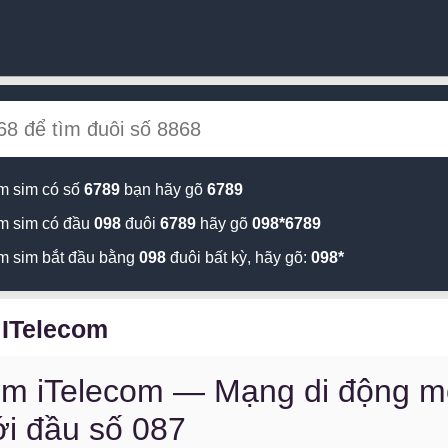
m sim có số
6789
bạn hãy gõ
6789
m sim có đầu
098
đuôi
6789
hãy gõ
098*6789
m sim bắt đầu bằng
098
đuôi bất kỳ, hãy gõ:
098*
 ITelecom
im iTelecom — Mạng di động m
ới đầu số 087