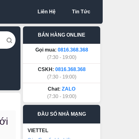
Liên Hệ
Tin Tức
BÁN HÀNG ONLINE
Gọi mua:
0816.368.368
(7:30 - 19:00)
CSKH:
0816.368.368
(7:30 - 19:00)
Chat:
ZALO
(7:30 - 19:00)
ĐẦU SỐ NHÀ MẠNG
ới
VIETTEL