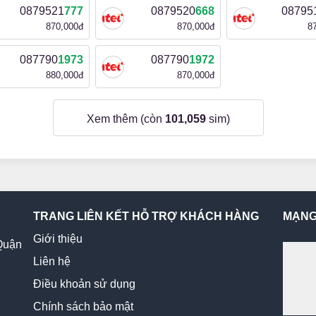
0879521
777
0879520
668
08795
870,000đ
870,000đ
8
087790
1973
087790
1972
880,000đ
870,000đ
Xem thêm (còn
101,059
sim)
TRANG LIÊN KẾT HỖ TRỢ KHÁCH HÀNG
MẠNG
Giới thiệu
Quận
Liên hệ
Điều khoản sử dụng
Chính sách bảo mật