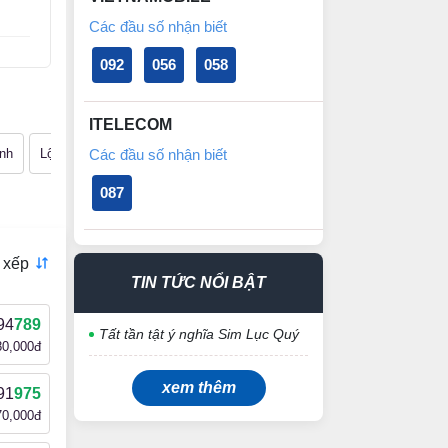
Các đầu số nhận biết
092
056
058
ITELECOM
nh
Lộc phát
Các đầu số nhận biết
Phát lộc
Thần tài
Ông địa
Lục quý giữa
N
087
 xếp
TIN TỨC NỔI BẬT
94
789
Tất tần tật ý nghĩa Sim Lục Quý
80,000đ
xem thêm
91
975
70,000đ