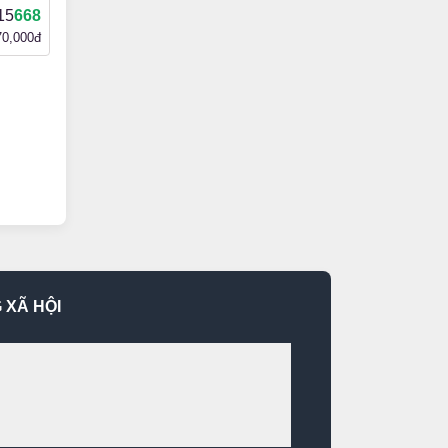
15
668
70,000đ
 XÃ HỘI