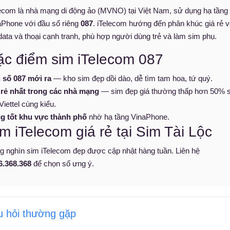
lecom là nhà mạng di động ảo (MVNO) tại Việt Nam, sử dụng hạ tầng
aPhone với đầu số riêng
087
. iTelecom hướng đến phân khúc giá rẻ v
data và thoại cạnh tranh, phù hợp người dùng trẻ và làm sim phụ.
ặc điểm sim iTelecom 087
 số 087 mới ra
— kho sim đẹp dồi dào, dễ tìm tam hoa, tứ quý.
 rẻ nhất trong các nhà mạng
— sim đẹp giá thường thấp hơn 50% 
Viettel cùng kiểu.
g tốt khu vực thành phố
nhờ hạ tầng VinaPhone.
m iTelecom giá rẻ tại Sim Tài Lộc
g nghìn sim iTelecom đẹp được cập nhật hàng tuần. Liên hệ
6.368.368
để chọn số ưng ý.
 hỏi thường gặp