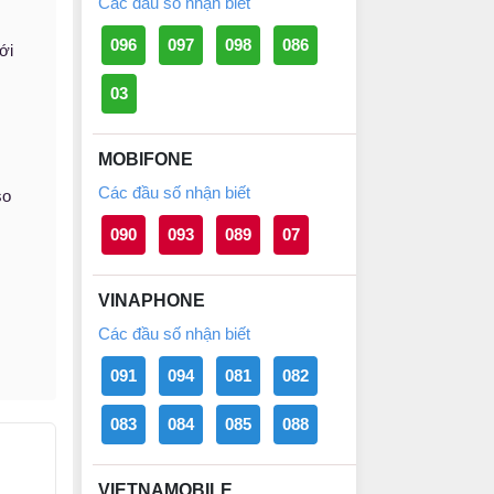
Các đầu số nhận biết
096
097
098
086
ới
03
MOBIFONE
Các đầu số nhận biết
so
090
093
089
07
VINAPHONE
Các đầu số nhận biết
091
094
081
082
083
084
085
088
VIETNAMOBILE