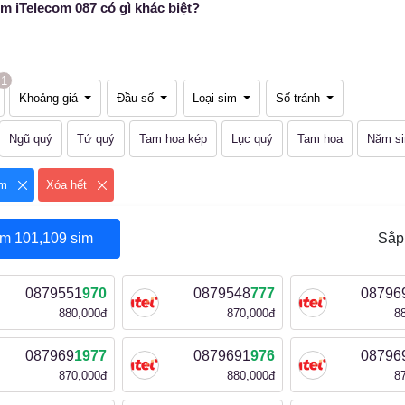
im iTelecom 087 có gì khác biệt?
1
Khoảng giá
Đầu số
Loại sim
Số tránh
Ngũ quý
Tứ quý
Tam hoa kép
Lục quý
Tam hoa
Năm si
om
Xóa hết
em
101,109
sim
Sắp
0879551
970
0879548
777
08796
880,000đ
870,000đ
8
087969
1977
0879691
976
08796
870,000đ
880,000đ
8