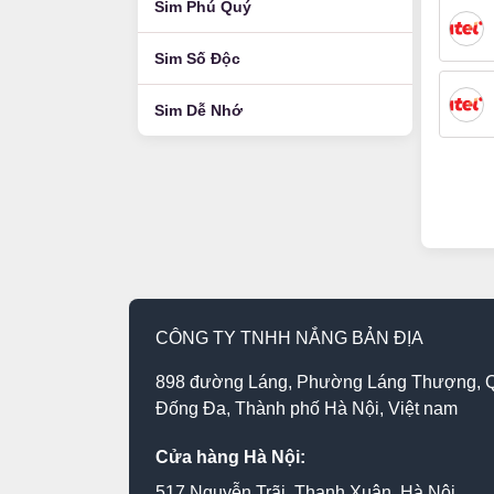
Sim Phú Quý
Sim Số Độc
Sim Dễ Nhớ
CÔNG TY TNHH NẮNG BẢN ĐỊA
898 đường Láng, Phường Láng Thượng, 
Đống Đa, Thành phố Hà Nội, Việt nam
Cửa hàng Hà Nội:
517 Nguyễn Trãi, Thanh Xuân, Hà Nội