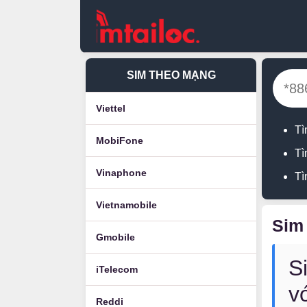
SIM THEO MẠNG
Viettel
Tì
MobiFone
Tì
Vinaphone
Tì
Vietnamobile
Sim
Gmobile
S
iTelecom
v
Reddi