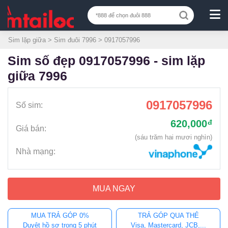
Sim lặp giữa
>
Sim đuôi 7996
> 0917057996
sim số đẹp 0917057996 - sim lặp
giữa 7996
0917057996
Số sim:
620,000
đ
Giá bán:
(sáu trăm hai mươi nghìn)
Nhà mạng:
MUA NGAY
MUA TRẢ GÓP 0%
TRẢ GÓP QUA THẺ
Duyệt hồ sơ trong 5 phút
Visa, Mastercard, JCB,...