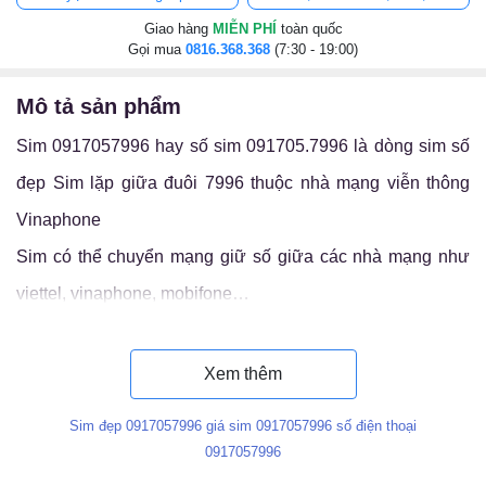
Giao hàng
MIỄN PHÍ
toàn quốc
Gọi mua
0816.368.368
(7:30 - 19:00)
mô tả sản phẩm
Sim 0917057996 hay số sim 091705.7996 là dòng sim số
đẹp Sim lặp giữa đuôi 7996 thuộc nhà mạng viễn thông
Vinaphone
Sim có thể chuyển mạng giữ số giữa các nhà mạng như
viettel, vinaphone, mobifone…
Luận ý nghĩa sim 091705.7996
Xem thêm
Sim đẹp 0917057996 giá sim 0917057996 số điện thoại
0917057996