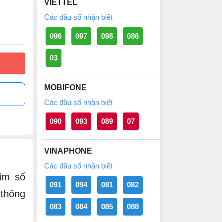
VIETTEL
Các đầu số nhận biết
096
097
098
086
03
MOBIFONE
Các đầu số nhận biết
090
093
089
07
VINAPHONE
Các đầu số nhận biết
im số
091
094
081
082
thông
083
084
085
088