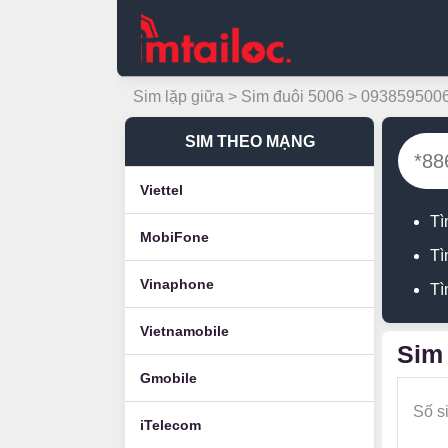
Sim lặp giữa
>
Sim đuôi 5006
> 093859500
SIM THEO MẠNG
Viettel
Tì
MobiFone
Tì
Vinaphone
Tì
Vietnamobile
Sim 
Gmobile
Số s
iTelecom