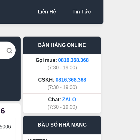
Liên Hệ
Tin Tức
BÁN HÀNG ONLINE
Gọi mua:
0816.368.368
(7:30 - 19:00)
CSKH:
0816.368.368
(7:30 - 19:00)
Chat:
ZALO
(7:30 - 19:00)
06
ĐẦU SỐ NHÀ MẠNG