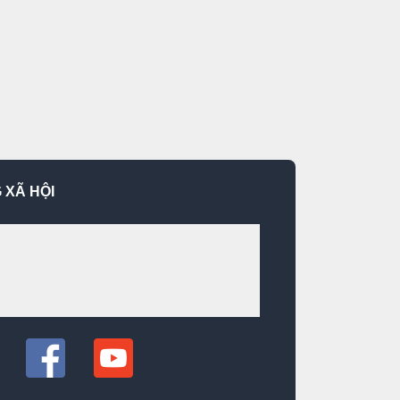
 XÃ HỘI