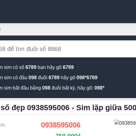
6
m sim có số
6789
bạn hãy gõ
6789
m sim có đầu
098
đuôi
6789
hãy gõ
098*6789
m sim bắt đầu bằng
098
đuôi bất kỳ, hãy gõ:
098*
số đẹp 0938595006 - Sim lặp giữa 50
0938595006
im:
đ