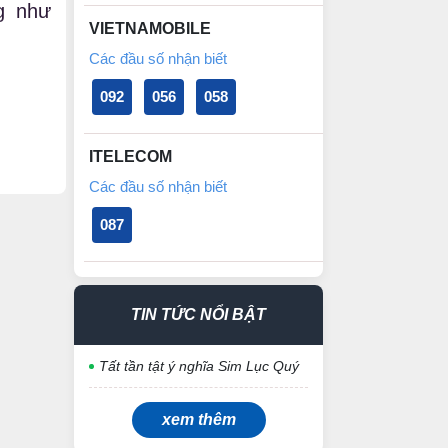
g như
VIETNAMOBILE
Các đầu số nhận biết
092
056
058
ITELECOM
Các đầu số nhận biết
087
TIN TỨC NỔI BẬT
Tất tần tật ý nghĩa Sim Lục Quý
xem thêm