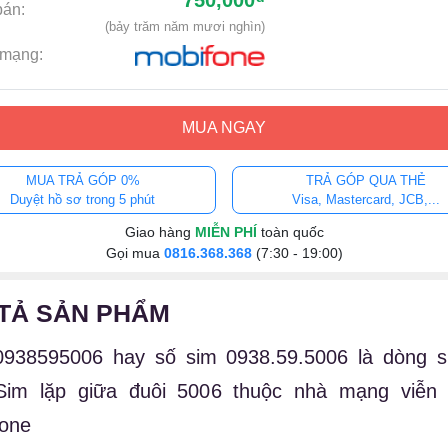
750,000
bán:
(bảy trăm năm mươi nghìn)
mạng:
MUA NGAY
MUA TRẢ GÓP 0%
TRẢ GÓP QUA THẺ
Duyệt hồ sơ trong 5 phút
Visa, Mastercard, JCB,...
Giao hàng
MIỄN PHÍ
toàn quốc
Gọi mua
0816.368.368
(7:30 - 19:00)
TẢ SẢN PHẨM
0938595006 hay số sim 0938.59.5006 là dòng s
Sim lặp giữa đuôi 5006 thuộc nhà mạng viễn 
fone