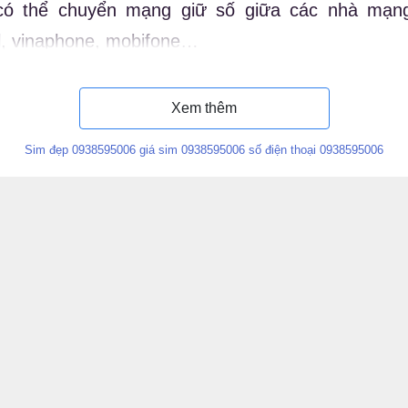
có thể chuyển mạng giữ số giữa các nhà mạn
el, vinaphone, mobifone…
ý nghĩa sim 0938.59.5006
Xem thêm
Sim đẹp 0938595006 giá sim 0938595006 số điện thoại 0938595006