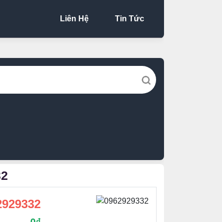
Liên Hệ
Tin Tức
32
2929332
đ