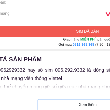
bán:
mạng:
SIM ĐÃ BÁN
Giao hàng
MIỄN PHÍ
toàn qu
Gọi mua
0816.368.368
(7:30 - 1
TẢ SẢN PHẨM
962929332 hay số sim 096.292.9332 là dòng s
 nhà mạng viễn thông Viettel
ó thể chuyển mạng giữ số giữa các nhà mạng như 
ý nghĩa sim 096.292.9332
Xem thêm