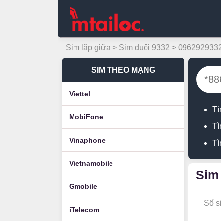
Sim lặp giữa
>
Sim đuôi 9332
> 096292933
SIM THEO MẠNG
Viettel
Tì
MobiFone
Tì
Vinaphone
Tì
Vietnamobile
Sim 
Gmobile
Số s
iTelecom