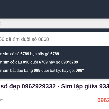
2
m sim có số
6789
bạn hãy gõ
6789
m sim có đầu
098
đuôi
6789
hãy gõ
098*6789
m sim bắt đầu bằng
098
đuôi bất kỳ, hãy gõ:
098*
số đẹp 0962929332 - Sim lặp giữa 93
096
im: