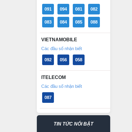
091
094
081
082
083
084
085
088
VIETNAMOBILE
Các đầu số nhận biết
092
056
058
ITELECOM
Các đầu số nhận biết
087
TIN TỨC NỔI BẬT