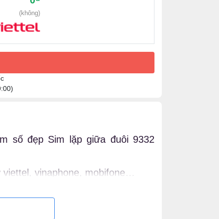
0
(không)
ốc
9:00)
im số đẹp Sim lặp giữa đuôi 9332
viettel, vinaphone, mobifone…