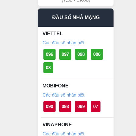
(7:30 - 19:00)
ĐẦU SỐ NHÀ MẠNG
VIETTEL
Các đầu số nhận biết
096
097
098
086
03
MOBIFONE
Các đầu số nhận biết
090
093
089
07
VINAPHONE
Các đầu số nhận biết