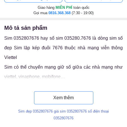
Giao hàng
MIỄN PHÍ
toàn quốc
Gọi mua
0816.368.368
(7:30 - 19:00)
mô tả sản phẩm
Sim 0352807676 hay số sim 035280.7676 là dòng sim số
đẹp Sim lặp kép đuôi 7676 thuộc nhà mạng viễn thông
Viettel
Sim có thể chuyển mạng giữ số giữa các nhà mạng như
viettel, vinaphone, mobifone…
Luận ý nghĩa sim 035280.7676
Xem thêm
Sim đẹp 0352807676 giá sim 0352807676 số điện thoại
0352807676