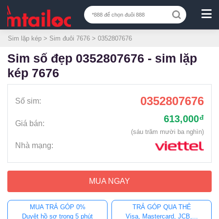
Sim lặp kép
>
Sim đuôi 7676
> 0352807676
sim số đẹp 0352807676 - sim lặp
kép 7676
0352807676
Số sim:
613,000
đ
Giá bán:
(sáu trăm mười ba nghìn)
Nhà mạng:
MUA NGAY
MUA TRẢ GÓP 0%
TRẢ GÓP QUA THẺ
Duyệt hồ sơ trong 5 phút
Visa, Mastercard, JCB,...