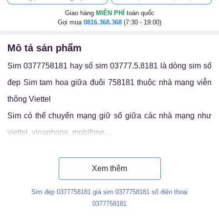
Giao hàng
MIỄN PHÍ
toàn quốc
Gọi mua
0816.368.368
(7:30 - 19:00)
mô tả sản phẩm
Sim 0377758181 hay số sim 03777.5.8181 là dòng sim số
đẹp Sim tam hoa giữa đuôi 758181 thuộc nhà mạng viễn
thông Viettel
Sim có thể chuyển mạng giữ số giữa các nhà mạng như
viettel, vinaphone, mobifone…
Luận ý nghĩa sim 03777.5.8181
Xem thêm
Sim đẹp 0377758181 giá sim 0377758181 số điện thoại
0377758181