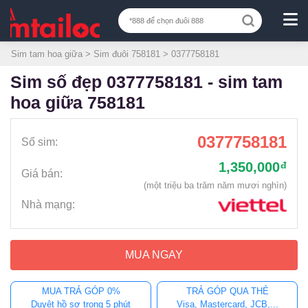
Sim tam hoa giữa
>
Sim đuôi 758181
> 0377758181
sim số đẹp 0377758181 - sim tam
hoa giữa 758181
0377758181
Số sim:
1,350,000
đ
Giá bán:
(một triệu ba trăm năm mươi nghìn)
Nhà mạng:
MUA NGAY
MUA TRẢ GÓP 0%
TRẢ GÓP QUA THẺ
Duyệt hồ sơ trong 5 phút
Visa, Mastercard, JCB,...