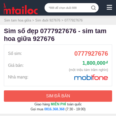
Sim tam hoa giữa
>
Sim đuôi 927676
> 0777927676
sim số đẹp 0777927676 - sim tam
hoa giữa 927676
0777927676
Số sim:
1,800,000
đ
Giá bán:
(một triệu tám trăm nghìn)
Nhà mạng:
SIM ĐÃ BÁN
Giao hàng
MIỄN PHÍ
toàn quốc
Gọi mua
0816.368.368
(7:30 - 19:00)