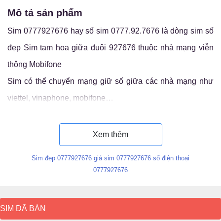
mô tả sản phẩm
Sim 0777927676 hay số sim 0777.92.7676 là dòng sim số
đẹp Sim tam hoa giữa đuôi 927676 thuộc nhà mạng viễn
thông Mobifone
Sim có thể chuyển mạng giữ số giữa các nhà mạng như
viettel, vinaphone, mobifone…
Luận ý nghĩa sim 0777.92.7676
Xem thêm
Sim đẹp 0777927676 giá sim 0777927676 số điện thoại
0777927676
SIM ĐÃ BÁN