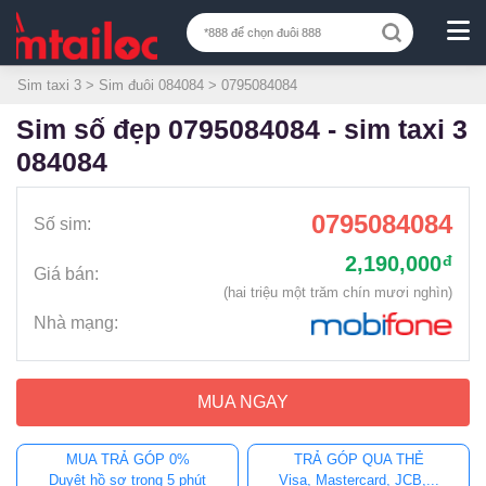
Sim taxi 3
>
Sim đuôi 084084
> 0795084084
sim số đẹp 0795084084 - sim taxi 3
084084
0795084084
Số sim:
2,190,000
đ
Giá bán:
(hai triệu một trăm chín mươi nghìn)
Nhà mạng:
MUA NGAY
MUA TRẢ GÓP 0%
TRẢ GÓP QUA THẺ
Duyệt hồ sơ trong 5 phút
Visa, Mastercard, JCB,...