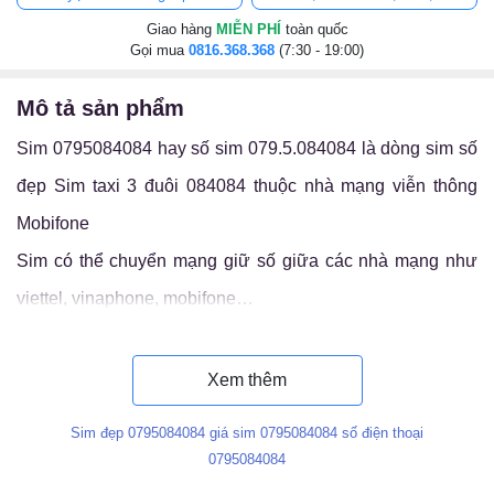
Giao hàng
MIỄN PHÍ
toàn quốc
Gọi mua
0816.368.368
(7:30 - 19:00)
mô tả sản phẩm
Sim 0795084084 hay số sim 079.5.084084 là dòng sim số
đẹp Sim taxi 3 đuôi 084084 thuộc nhà mạng viễn thông
Mobifone
Sim có thể chuyển mạng giữ số giữa các nhà mạng như
viettel, vinaphone, mobifone…
Luận ý nghĩa sim 079.5.084084
Xem thêm
Sim đẹp 0795084084 giá sim 0795084084 số điện thoại
0795084084