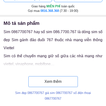
Giao hàng
MIỄN PHÍ
toàn quốc
Gọi mua
0816.368.368
(7:30 - 19:00)
mô tả sản phẩm
Sim 0867700767 hay số sim 086.7700.767 là dòng sim số
đẹp Sim gánh đảo đuôi 767 thuộc nhà mạng viễn thông
Viettel
Sim có thể chuyển mạng giữ số giữa các nhà mạng như
viettel, vinaphone, mobifone…
Luận ý nghĩa sim 086.7700.767
Xem thêm
Sim đẹp 0867700767 giá sim 0867700767 số điện thoại
0867700767