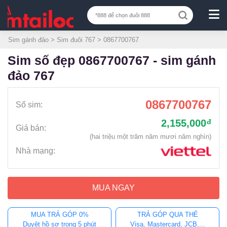
Sim gánh đảo
>
Sim đuôi 767
> 0867700767
sim số đẹp 0867700767 - sim gánh
đảo 767
0867700767
Số sim:
2,155,000
đ
Giá bán:
(hai triệu một trăm năm mươi năm nghìn)
Nhà mạng:
MUA NGAY
MUA TRẢ GÓP 0%
TRẢ GÓP QUA THẺ
Duyệt hồ sơ trong 5 phút
Visa, Mastercard, JCB,...