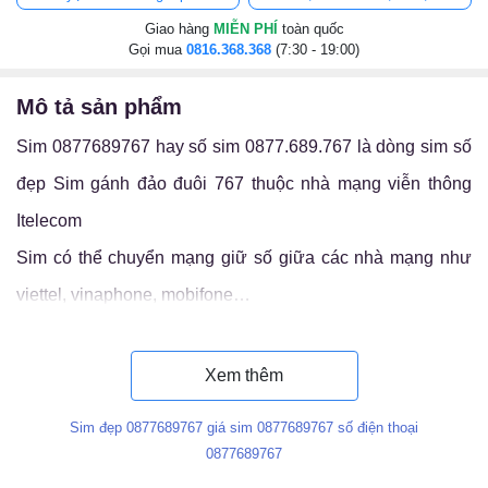
Giao hàng
MIỄN PHÍ
toàn quốc
Gọi mua
0816.368.368
(7:30 - 19:00)
mô tả sản phẩm
Sim 0877689767 hay số sim 0877.689.767 là dòng sim số
đẹp Sim gánh đảo đuôi 767 thuộc nhà mạng viễn thông
Itelecom
Sim có thể chuyển mạng giữ số giữa các nhà mạng như
viettel, vinaphone, mobifone…
Luận ý nghĩa sim 0877.689.767
Xem thêm
Sim đẹp 0877689767 giá sim 0877689767 số điện thoại
0877689767