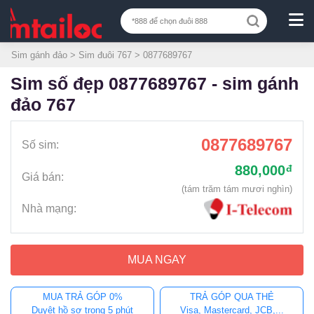
Sim gánh đảo
>
Sim đuôi 767
> 0877689767
sim số đẹp 0877689767 - sim gánh
đảo 767
0877689767
Số sim:
880,000
đ
Giá bán:
(tám trăm tám mươi nghìn)
Nhà mạng:
MUA NGAY
MUA TRẢ GÓP 0%
TRẢ GÓP QUA THẺ
Duyệt hồ sơ trong 5 phút
Visa, Mastercard, JCB,...