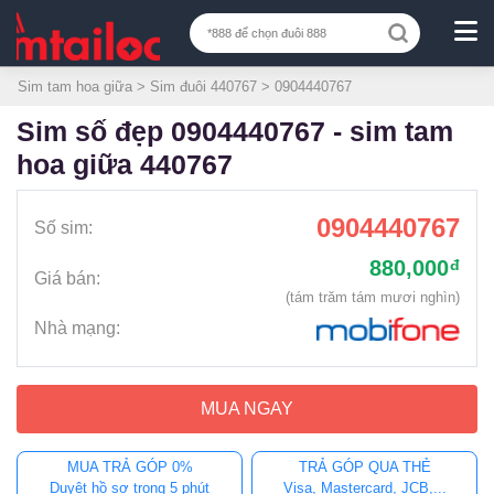
Sim tam hoa giữa
>
Sim đuôi 440767
> 0904440767
sim số đẹp 0904440767 - sim tam
hoa giữa 440767
0904440767
Số sim:
880,000
đ
Giá bán:
(tám trăm tám mươi nghìn)
Nhà mạng:
MUA NGAY
MUA TRẢ GÓP 0%
TRẢ GÓP QUA THẺ
Duyệt hồ sơ trong 5 phút
Visa, Mastercard, JCB,...