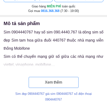
Giao hàng
MIỄN PHÍ
toàn quốc
Gọi mua
0816.368.368
(7:30 - 19:00)
mô tả sản phẩm
Sim 0904440767 hay số sim 090.4440.767 là dòng sim số
đẹp Sim tam hoa giữa đuôi 440767 thuộc nhà mạng viễn
thông Mobifone
Sim có thể chuyển mạng giữ số giữa các nhà mạng như
viettel, vinaphone, mobifone…
Luận ý nghĩa sim 090.4440.767
Xem thêm
Sim đẹp 0904440767 giá sim 0904440767 số điện thoại
0904440767