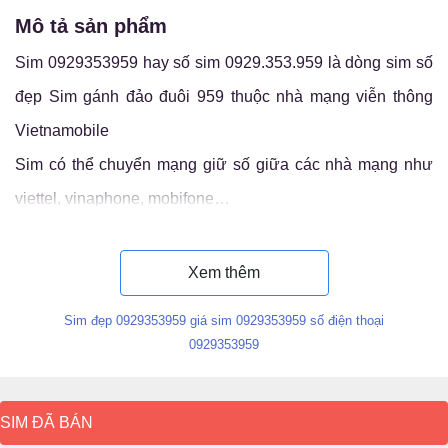
mô tả sản phẩm
Sim 0929353959 hay số sim 0929.353.959 là dòng sim số
đẹp Sim gánh đảo đuôi 959 thuộc nhà mạng viễn thông
Vietnamobile
Sim có thể chuyển mạng giữ số giữa các nhà mạng như
viettel, vinaphone, mobifone…
Luận ý nghĩa sim 0929.353.959
Xem thêm
Sim đẹp 0929353959 giá sim 0929353959 số điện thoại
0929353959
SIM ĐÃ BÁN