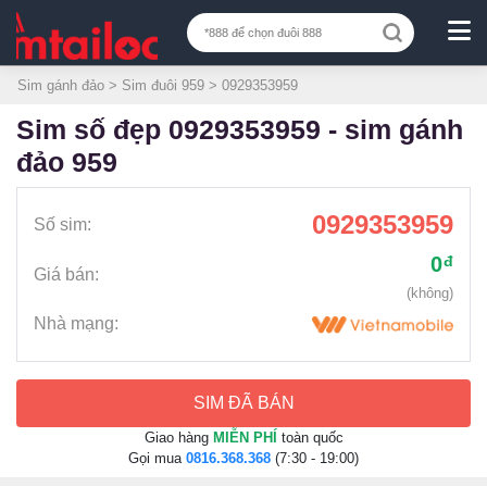
Sim gánh đảo
>
Sim đuôi 959
> 0929353959
sim số đẹp 0929353959 - sim gánh
đảo 959
0929353959
Số sim:
0
đ
Giá bán:
(không)
Nhà mạng:
SIM ĐÃ BÁN
Giao hàng
MIỄN PHÍ
toàn quốc
Gọi mua
0816.368.368
(7:30 - 19:00)