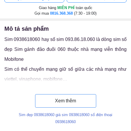
Giao hàng
MIỄN PHÍ
toàn quốc
Gọi mua
0816.368.368
(7:30 - 19:00)
mô tả sản phẩm
Sim 0938618060 hay số sim 093.86.18.060 là dòng sim số
đẹp Sim gánh đảo đuôi 060 thuộc nhà mạng viễn thông
Mobifone
Sim có thể chuyển mạng giữ số giữa các nhà mạng như
viettel, vinaphone, mobifone…
Luận ý nghĩa sim 093.86.18.060
Xem thêm
Sim đẹp 0938618060 giá sim 0938618060 số điện thoại
0938618060