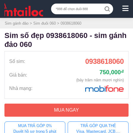
Sim gánh đảo
>
Sim đuôi 060
> 0938618060
sim số đẹp 0938618060 - sim gánh
đảo 060
0938618060
Số sim:
750,000
đ
Giá bán:
(bảy trăm năm mươi nghìn)
Nhà mạng:
MUA NGAY
MUA TRẢ GÓP 0%
TRẢ GÓP QUA THẺ
Duyệt hồ sơ trong 5 phút
Visa, Mastercard, JCB,...