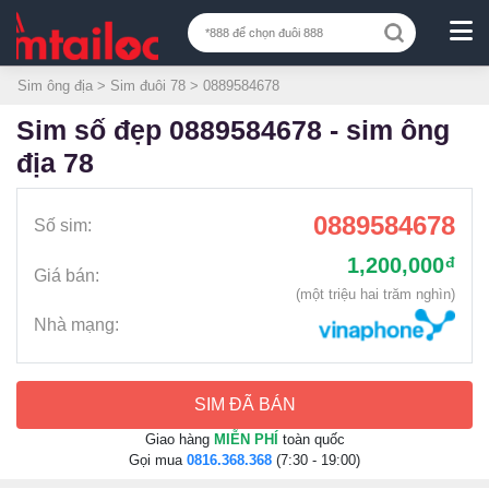
Sim ông địa
>
Sim đuôi 78
> 0889584678
sim số đẹp 0889584678 - sim ông
địa 78
0889584678
Số sim:
1,200,000
đ
Giá bán:
(một triệu hai trăm nghìn)
Nhà mạng:
SIM ĐÃ BÁN
Giao hàng
MIỄN PHÍ
toàn quốc
Gọi mua
0816.368.368
(7:30 - 19:00)