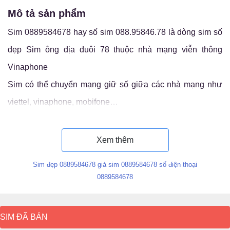
mô tả sản phẩm
Sim 0889584678 hay số sim 088.95846.78 là dòng sim số
đẹp Sim ông địa đuôi 78 thuộc nhà mạng viễn thông
Vinaphone
Sim có thể chuyển mạng giữ số giữa các nhà mạng như
viettel, vinaphone, mobifone…
Luận ý nghĩa sim 088.95846.78
Xem thêm
Sim đẹp 0889584678 giá sim 0889584678 số điện thoại
0889584678
SIM ĐÃ BÁN