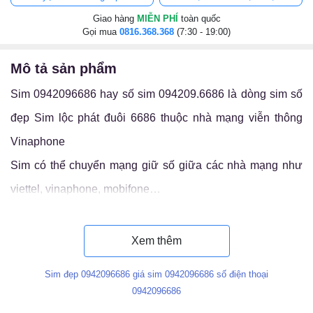
Giao hàng
MIỄN PHÍ
toàn quốc
Gọi mua
0816.368.368
(7:30 - 19:00)
mô tả sản phẩm
Sim 0942096686 hay số sim 094209.6686 là dòng sim số
đẹp Sim lộc phát đuôi 6686 thuộc nhà mạng viễn thông
Vinaphone
Sim có thể chuyển mạng giữ số giữa các nhà mạng như
viettel, vinaphone, mobifone…
Luận ý nghĩa sim 094209.6686
Xem thêm
Sim đẹp 0942096686 giá sim 0942096686 số điện thoại
0942096686