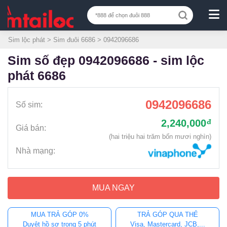
Sim lộc phát
>
Sim đuôi 6686
> 0942096686
sim số đẹp 0942096686 - sim lộc
phát 6686
0942096686
Số sim:
2,240,000
đ
Giá bán:
(hai triệu hai trăm bốn mươi nghìn)
Nhà mạng:
MUA NGAY
MUA TRẢ GÓP 0%
TRẢ GÓP QUA THẺ
Duyệt hồ sơ trong 5 phút
Visa, Mastercard, JCB,...