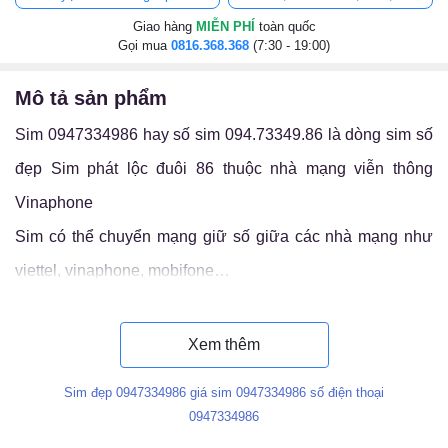
Giao hàng
MIỄN PHÍ
toàn quốc
Gọi mua
0816.368.368
(7:30 - 19:00)
mô tả sản phẩm
Sim 0947334986 hay số sim 094.73349.86 là dòng sim số
đẹp Sim phát lộc đuôi 86 thuộc nhà mạng viễn thông
Vinaphone
Sim có thể chuyển mạng giữ số giữa các nhà mạng như
viettel, vinaphone, mobifone…
Luận ý nghĩa sim 094.73349.86
Xem thêm
Sim đẹp 0947334986 giá sim 0947334986 số điện thoại
0947334986