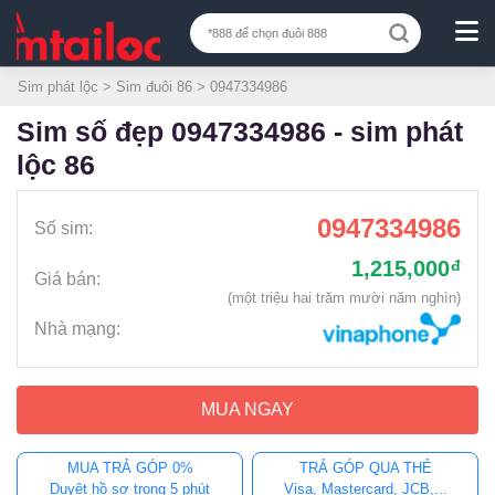
Sim phát lộc
>
Sim đuôi 86
> 0947334986
sim số đẹp 0947334986 - sim phát
lộc 86
0947334986
Số sim:
1,215,000
đ
Giá bán:
(một triệu hai trăm mười năm nghìn)
Nhà mạng:
MUA NGAY
MUA TRẢ GÓP 0%
TRẢ GÓP QUA THẺ
Duyệt hồ sơ trong 5 phút
Visa, Mastercard, JCB,...