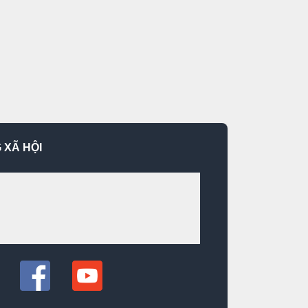
 XÃ HỘI