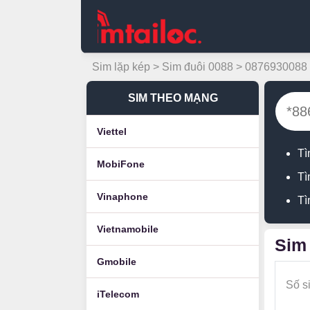
Sim lặp kép
>
Sim đuôi 0088
> 0876930088
SIM THEO MẠNG
Viettel
Tì
MobiFone
Tì
Vinaphone
Tì
Vietnamobile
Sim 
Gmobile
Số s
iTelecom