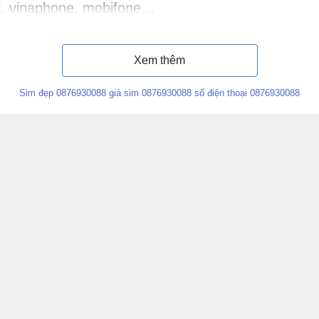
el, vinaphone, mobifone…
 ý nghĩa sim 087693.0088
Xem thêm
Sim đẹp 0876930088 giá sim 0876930088 số điện thoại 0876930088