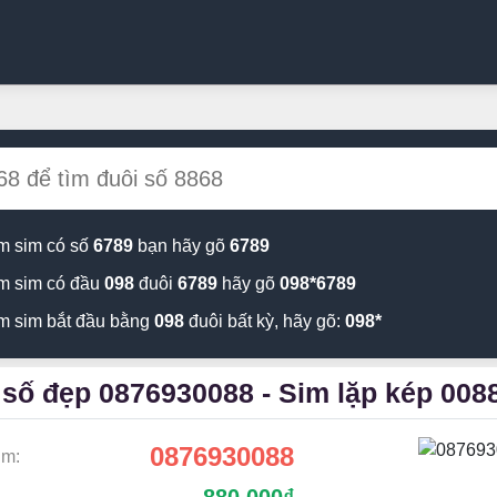
m sim có số
6789
bạn hãy gõ
6789
m sim có đầu
098
đuôi
6789
hãy gõ
098*6789
m sim bắt đầu bằng
098
đuôi bất kỳ, hãy gõ:
098*
số đẹp 0876930088 - Sim lặp kép 008
0876930088
im:
đ