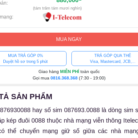
880,000
bán:
(tám trăm tám mươi nghìn)
mạng:
MUA NGAY
MUA TRẢ GÓP 0%
TRẢ GÓP QUA THẺ
Duyệt hồ sơ trong 5 phút
Visa, Mastercard, JCB,...
Giao hàng
MIỄN PHÍ
toàn quốc
Gọi mua
0816.368.368
(7:30 - 19:00)
TẢ SẢN PHẨM
876930088 hay số sim 087693.0088 là dòng sim 
ặp kép đuôi 0088 thuộc nhà mạng viễn thông Itele
có thể chuyển mạng giữ số giữa các nhà mạn