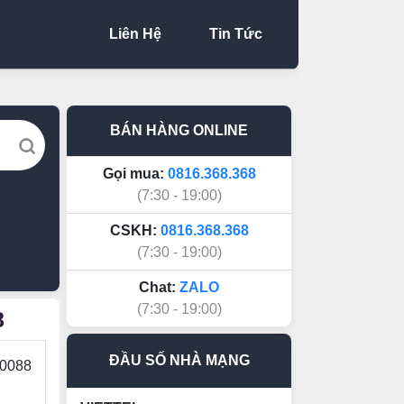
Liên Hệ
Tin Tức
BÁN HÀNG ONLINE
Gọi mua:
0816.368.368
(7:30 - 19:00)
CSKH:
0816.368.368
(7:30 - 19:00)
Chat:
ZALO
(7:30 - 19:00)
8
ĐẦU SỐ NHÀ MẠNG