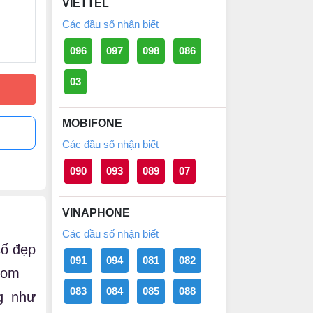
VIETTEL
Các đầu số nhận biết
096
097
098
086
03
MOBIFONE
Các đầu số nhận biết
090
093
089
07
VINAPHONE
Các đầu số nhận biết
số đẹp
091
094
081
082
com
083
084
085
088
g như