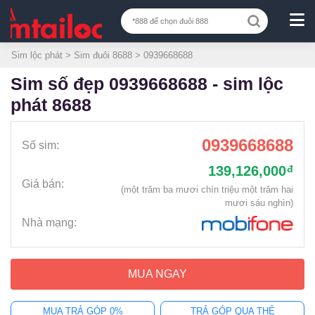
Sim lộc phát
>
Sim đuôi 8688
> 0939668688
sim số đẹp 0939668688 - sim lộc
phát 8688
0939668688
Số sim:
139,126,000
đ
Giá bán:
(một trăm ba mươi chín triệu một trăm hai
mươi sáu nghìn)
Nhà mạng:
MUA NGAY
MUA TRẢ GÓP 0%
TRẢ GÓP QUA THẺ