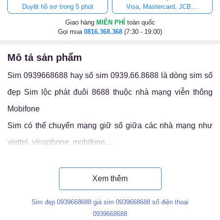
Duyệt hồ sơ trong 5 phút
Visa, Mastercard, JCB,...
Giao hàng
MIỄN PHÍ
toàn quốc
Gọi mua
0816.368.368
(7:30 - 19:00)
mô tả sản phẩm
Sim 0939668688 hay số sim 0939.66.8688 là dòng sim số
đẹp Sim lộc phát đuôi 8688 thuộc nhà mạng viễn thông
Mobifone
Sim có thể chuyển mạng giữ số giữa các nhà mạng như
viettel, vinaphone, mobifone…
Luận ý nghĩa sim 0939.66.8688
Xem thêm
Sim đẹp 0939668688 giá sim 0939668688 số điện thoại
0939668688