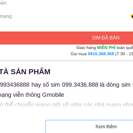
bán:
mạng:
SIM ĐÃ BÁN
Giao hàng
MIỄN PHÍ
toàn qu
Gọi mua
0816.368.368
(7:30 - 1
TẢ SẢN PHẨM
993436888 hay số sim 099.3436.888 là dòng sim 
ạng viễn thông Gmobile
ó thể chuyển mạng giữ số giữa các nhà mạng như 
ý nghĩa sim 099.3436.888
Xem thêm