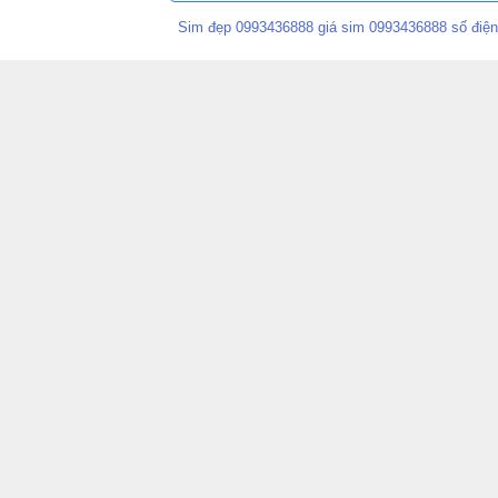
Sim đẹp 0993436888 giá sim 0993436888 số điện