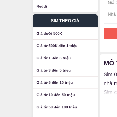
Giá 
Reddi
Nhà 
SIM THEO GIÁ
Giá dưới 500K
Giá từ 500K đến 1 triệu
Giá từ 1 đến 3 triệu
MÔ 
Giá từ 3 đến 5 triệu
Sim 0
Giá từ 5 đến 10 triệu
nhà m
Sim c
Giá từ 10 đến 50 triệu
Luận 
Giá từ 50 đến 100 triệu