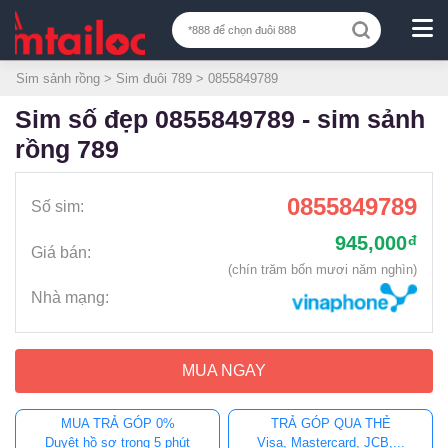
Sim sảnh rồng
>
Sim đuôi 789
> 0855849789
sim số đẹp 0855849789 - sim sảnh
rồng 789
0855849789
Số sim:
945,000
đ
Giá bán:
(chín trăm bốn mươi năm nghìn)
Nhà mạng:
MUA NGAY
MUA TRẢ GÓP 0%
TRẢ GÓP QUA THẺ
Duyệt hồ sơ trong 5 phút
Visa, Mastercard, JCB,...