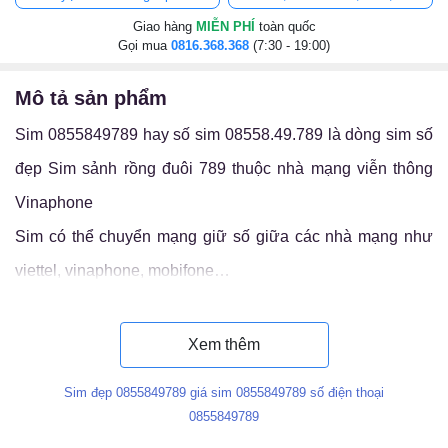
Giao hàng
MIỄN PHÍ
toàn quốc
Gọi mua
0816.368.368
(7:30 - 19:00)
mô tả sản phẩm
Sim 0855849789 hay số sim 08558.49.789 là dòng sim số
đẹp Sim sảnh rồng đuôi 789 thuộc nhà mạng viễn thông
Vinaphone
Sim có thể chuyển mạng giữ số giữa các nhà mạng như
viettel, vinaphone, mobifone…
Luận ý nghĩa sim 08558.49.789
Xem thêm
Sim đẹp 0855849789 giá sim 0855849789 số điện thoại
0855849789