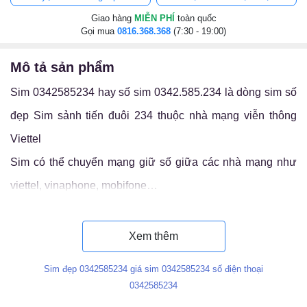
Giao hàng
MIỄN PHÍ
toàn quốc
Gọi mua
0816.368.368
(7:30 - 19:00)
mô tả sản phẩm
Sim 0342585234 hay số sim 0342.585.234 là dòng sim số
đẹp Sim sảnh tiến đuôi 234 thuộc nhà mạng viễn thông
Viettel
Sim có thể chuyển mạng giữ số giữa các nhà mạng như
viettel, vinaphone, mobifone…
Luận ý nghĩa sim 0342.585.234
Xem thêm
Sim đẹp 0342585234 giá sim 0342585234 số điện thoại
0342585234