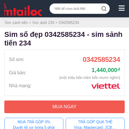
Sim sảnh tiến
>
Sim đuôi 234
> 0342585234
sim số đẹp 0342585234 - sim sảnh
tiến 234
0342585234
Số sim:
1,440,000
đ
Giá bán:
(một triệu bốn trăm bốn mươi nghìn)
Nhà mạng:
MUA NGAY
MUA TRẢ GÓP 0%
TRẢ GÓP QUA THẺ
Duyệt hồ sơ trong 5 phút
Visa, Mastercard, JCB,...