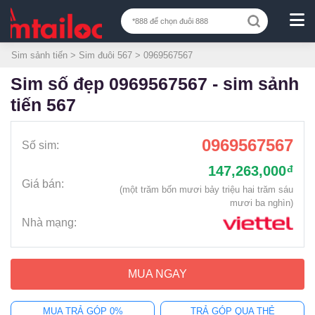
Sim sảnh tiến
>
Sim đuôi 567
> 0969567567
sim số đẹp 0969567567 - sim sảnh
tiến 567
0969567567
Số sim:
147,263,000
đ
Giá bán:
(một trăm bốn mươi bảy triệu hai trăm sáu
mươi ba nghìn)
Nhà mạng:
MUA NGAY
MUA TRẢ GÓP 0%
TRẢ GÓP QUA THẺ