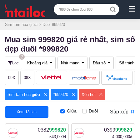
Sim tam hoa giữa
> Đuôi 999820
Mua sim 999820 giá rẻ nhất, sim số
đẹp đuôi *999820
2
Lọc
Khoảng giá
Nhà mạng
Đầu số
Số tránh
09X
08X
Sim tam hoa giữa
*999820
Xóa hết
Giữa
Đuôi
Sắp xếp
Xem
18
sim
0382
999820
0399
999820
543,000đ
4,000,000đ