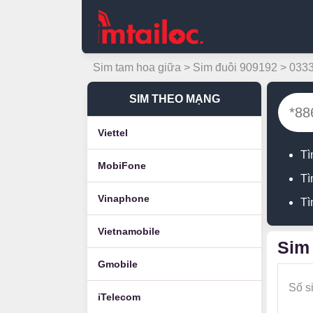
Sim tam hoa giữa
>
Sim đuôi 909192
> 033
SIM THEO MẠNG
Viettel
Tì
MobiFone
Tì
Vinaphone
Tì
Vietnamobile
Sim
Gmobile
Số s
iTelecom