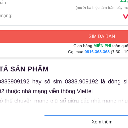
13
bán:
(mười ba triệu tám trăm bảy m
mạng:
SIM ĐÃ BÁN
Giao hàng
MIỄN PHÍ
toàn qu
Gọi mua
0816.368.368
(7:30 - 1
TẢ SẢN PHẨM
0333909192 hay số sim 0333.909192 là dòng s
2 thuộc nhà mạng viễn thông Viettel
ó thể chuyển mạng giữ số giữa các nhà mạng như 
 ý nghĩa sim 0333.909192
Xem thêm