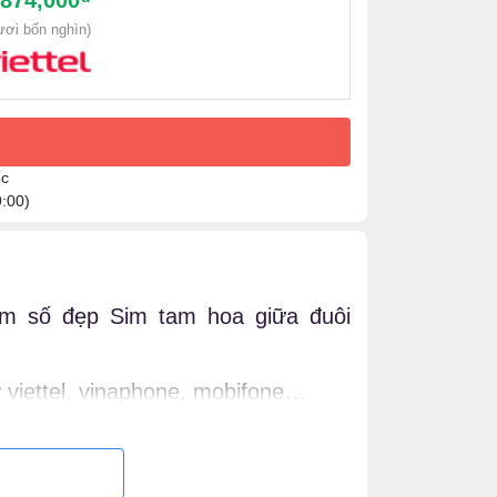
,874,000
ươi bốn nghìn)
ốc
9:00)
im số đẹp Sim tam hoa giữa đuôi
viettel, vinaphone, mobifone…