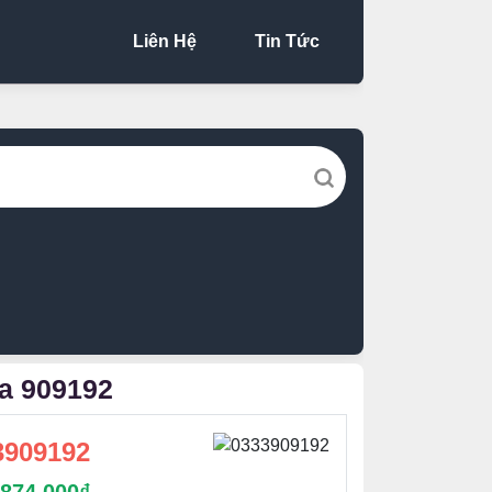
Liên Hệ
Tin Tức
ữa 909192
3909192
đ