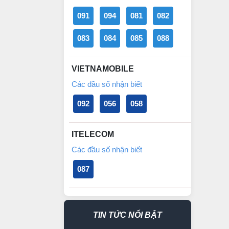
091
094
081
082
083
084
085
088
VIETNAMOBILE
Các đầu số nhận biết
092
056
058
ITELECOM
Các đầu số nhận biết
087
TIN TỨC NỔI BẬT