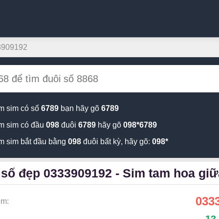
3909192
m sim có số
6789
bạn hãy gõ
6789
m sim có đầu
098
đuôi
6789
hãy gõ
098*6789
m sim bắt đầu bằng
098
đuôi bất kỳ, hãy gõ:
098*
 số đẹp 0333909192 - Sim tam hoa gi
033
im: