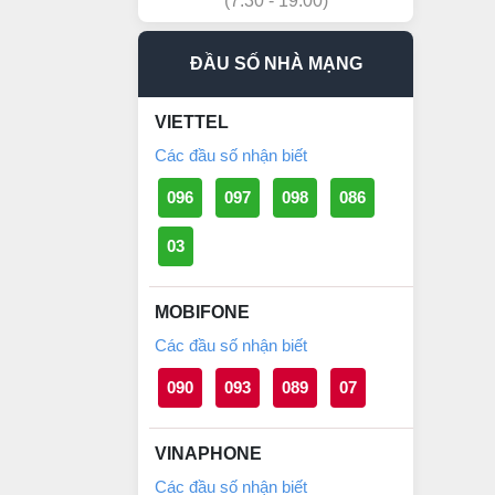
(7:30 - 19:00)
ĐẦU SỐ NHÀ MẠNG
VIETTEL
Các đầu số nhận biết
096
097
098
086
03
MOBIFONE
Các đầu số nhận biết
090
093
089
07
VINAPHONE
Các đầu số nhận biết