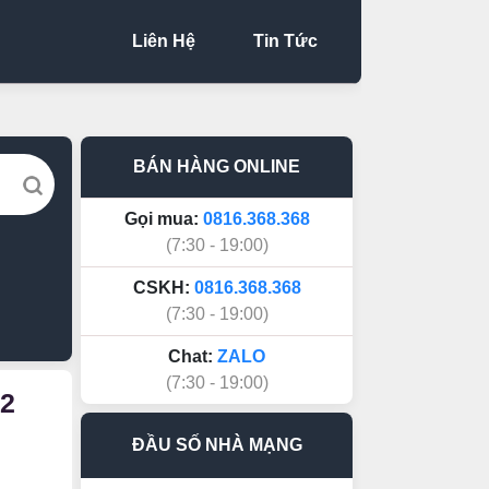
Liên Hệ
Tin Tức
BÁN HÀNG ONLINE
Gọi mua:
0816.368.368
(7:30 - 19:00)
CSKH:
0816.368.368
(7:30 - 19:00)
Chat:
ZALO
(7:30 - 19:00)
52
ĐẦU SỐ NHÀ MẠNG