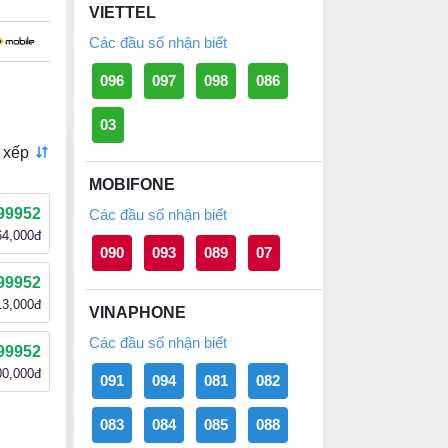
VIETTEL
Các đầu số nhận biết
096
097
098
086
03
 xếp
MOBIFONE
99952
Các đầu số nhận biết
64,000đ
090
093
089
07
99952
13,000đ
VINAPHONE
Các đầu số nhận biết
99952
00,000đ
091
094
081
082
083
084
085
088