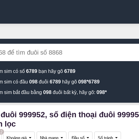
m sim có số
6789
bạn hãy gõ
6789
m sim có đầu
098
đuôi
6789
hãy gõ
098*6789
m sim bắt đầu bằng
098
đuôi bất kỳ, hãy gõ:
098*
đuôi 999952, số điện thoại đuôi 9999
 lọc
2
Khoảng giá
Nhà mạng
Đầu số
Số tránh