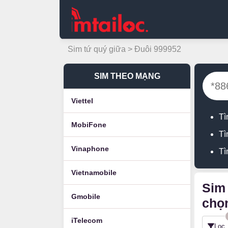
Sim tứ quý giữa
> Đuôi 999952
SIM THEO MẠNG
Viettel
Tì
MobiFone
Tì
Vinaphone
Tì
Vietnamobile
Sim 
Gmobile
chọn
iTelecom
Lọc