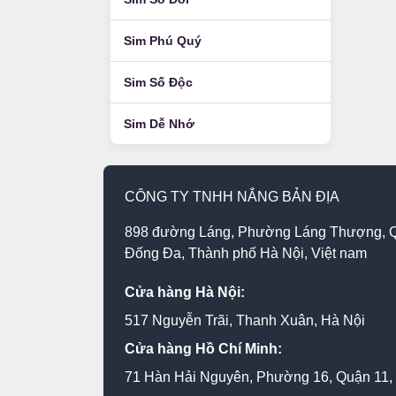
Sim Phú Quý
Sim Số Độc
Sim Dễ Nhớ
CÔNG TY TNHH NẮNG BẢN ĐỊA
898 đường Láng, Phường Láng Thượng, 
Đống Đa, Thành phố Hà Nội, Việt nam
Cửa hàng Hà Nội:
517 Nguyễn Trãi, Thanh Xuân, Hà Nội
Cửa hàng Hồ Chí Minh:
71 Hàn Hải Nguyên, Phường 16, Quận 11