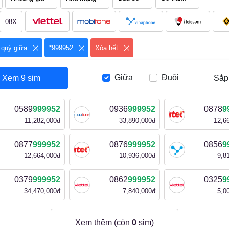
08X
 quý giữa
*999952
Xóa hết
Giữa
Đuôi
Xem
9
sim
Sắp
0589
999952
0936
999952
0878
9
11,282,000đ
33,890,000đ
12,6
0877
999952
0876
999952
0856
9
12,664,000đ
10,936,000đ
9,8
0379
999952
0862
999952
0325
9
34,470,000đ
7,840,000đ
5,0
Xem thêm (còn
0
sim)