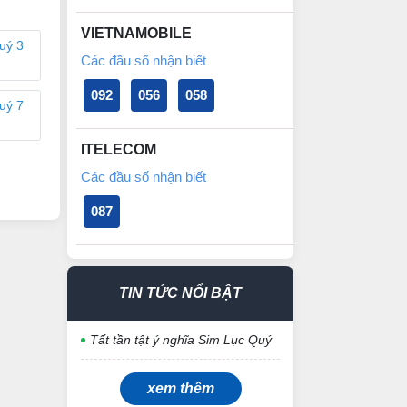
VIETNAMOBILE
uý 3
Các đầu số nhận biết
092
056
058
uý 7
ITELECOM
Các đầu số nhận biết
087
TIN TỨC NỔI BẬT
Tất tần tật ý nghĩa Sim Lục Quý
xem thêm