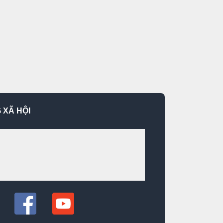
 XÃ HỘI