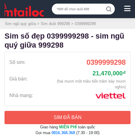
Sim ngũ quý giữa
>
Sim đuôi 999298
> 0399999298
sim số đẹp 0399999298 - sim ngũ
quý giữa 999298
0399999298
Số sim:
21,470,000
đ
Giá bán:
(hai mươi một triệu bốn trăm bảy mươi
nghìn)
Nhà mạng:
SIM ĐÃ BÁN
Giao hàng
MIỄN PHÍ
toàn quốc
Gọi mua
0816.368.368
(7:30 - 19:00)