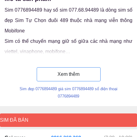
Sim 0776894489 hay số sim 077.68.94489 là dòng sim số
đẹp Sim Tự Chọn đuôi 489 thuộc nhà mạng viễn thông
Mobifone
Sim có thể chuyển mạng giữ số giữa các nhà mạng như
viettel, vinaphone, mobifone…
Luận ý nghĩa sim 077.68.94489
Xem thêm
Sim đẹp 0776894489 giá sim 0776894489 số điện thoại
0776894489
SIM ĐÃ BÁN