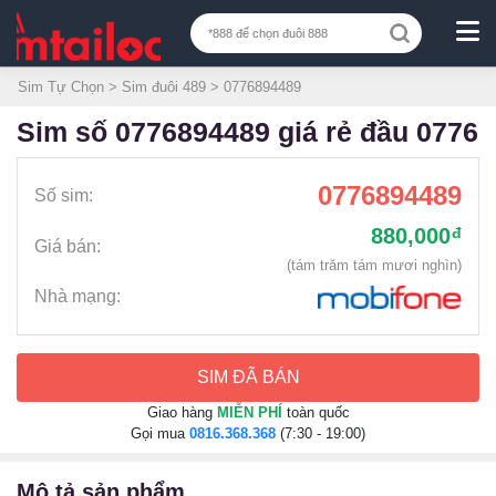
Sim Tự Chọn
>
Sim đuôi 489
> 0776894489
sim số 0776894489 giá rẻ đầu 0776
0776894489
Số sim:
880,000
đ
Giá bán:
(tám trăm tám mươi nghìn)
Nhà mạng:
SIM ĐÃ BÁN
Giao hàng
MIỄN PHÍ
toàn quốc
Gọi mua
0816.368.368
(7:30 - 19:00)
mô tả sản phẩm