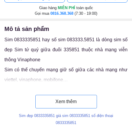
Giao hàng
MIỄN PHÍ
toàn quốc
Gọi mua
0816.368.368
(7:30 - 19:00)
mô tả sản phẩm
Sim 0833335851 hay số sim 083333.5851 là dòng sim số
đẹp Sim tứ quý giữa đuôi 335851 thuộc nhà mạng viễn
thông Vinaphone
Sim có thể chuyển mạng giữ số giữa các nhà mạng như
viettel, vinaphone, mobifone…
Luận ý nghĩa sim 083333.5851
Xem thêm
Sim đẹp 0833335851 giá sim 0833335851 số điện thoại
0833335851