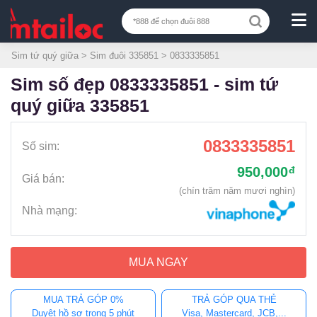
Sim tứ quý giữa
>
Sim đuôi 335851
> 0833335851
sim số đẹp 0833335851 - sim tứ
quý giữa 335851
0833335851
Số sim:
950,000
đ
Giá bán:
(chín trăm năm mươi nghìn)
Nhà mạng:
MUA NGAY
MUA TRẢ GÓP 0%
TRẢ GÓP QUA THẺ
Duyệt hồ sơ trong 5 phút
Visa, Mastercard, JCB,...