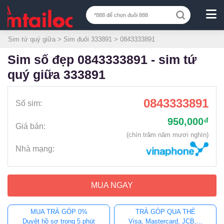
Sim tứ quý giữa
>
Sim đuôi 333891
> 0843333891
sim số đẹp 0843333891 - sim tứ
quý giữa 333891
0843333891
Số sim:
950,000
đ
Giá bán:
(chín trăm năm mươi nghìn)
Nhà mạng:
MUA NGAY
MUA TRẢ GÓP 0%
TRẢ GÓP QUA THẺ
Duyệt hồ sơ trong 5 phút
Visa, Mastercard, JCB,...