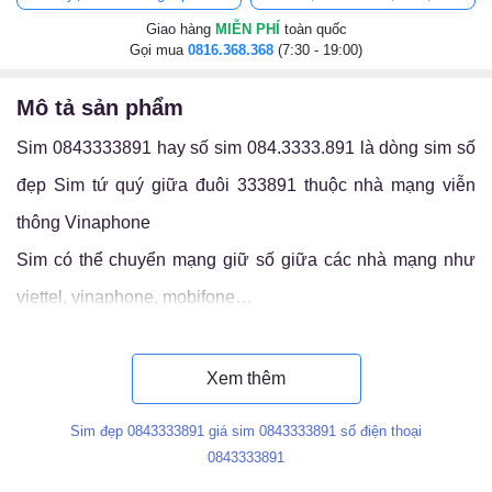
Giao hàng
MIỄN PHÍ
toàn quốc
Gọi mua
0816.368.368
(7:30 - 19:00)
mô tả sản phẩm
Sim 0843333891 hay số sim 084.3333.891 là dòng sim số
đẹp Sim tứ quý giữa đuôi 333891 thuộc nhà mạng viễn
thông Vinaphone
Sim có thể chuyển mạng giữ số giữa các nhà mạng như
viettel, vinaphone, mobifone…
Luận ý nghĩa sim 084.3333.891
Xem thêm
Sim đẹp 0843333891 giá sim 0843333891 số điện thoại
0843333891