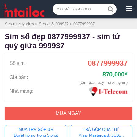
Sim tứ quý giữa
>
Sim đuôi 999937
> 0877999937
sim số đẹp 0877999937 - sim tứ
quý giữa 999937
0877999937
Số sim:
870,000
đ
Giá bán:
(tám trăm bảy mươi nghìn)
Nhà mạng:
MUA NGAY
MUA TRẢ GÓP 0%
TRẢ GÓP QUA THẺ
Duyệt hồ sơ trong 5 phút
Visa, Mastercard, JCB,...