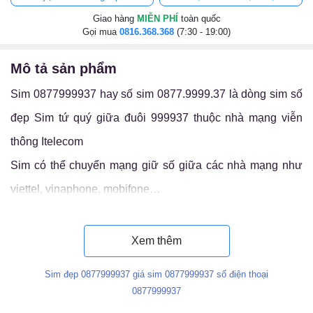
Giao hàng
MIỄN PHÍ
toàn quốc
Gọi mua
0816.368.368
(7:30 - 19:00)
mô tả sản phẩm
Sim 0877999937 hay số sim 0877.9999.37 là dòng sim số
đẹp Sim tứ quý giữa đuôi 999937 thuộc nhà mạng viễn
thông Itelecom
Sim có thể chuyển mạng giữ số giữa các nhà mạng như
viettel, vinaphone, mobifone…
Luận ý nghĩa sim 0877.9999.37
Xem thêm
Sim đẹp 0877999937 giá sim 0877999937 số điện thoại
0877999937