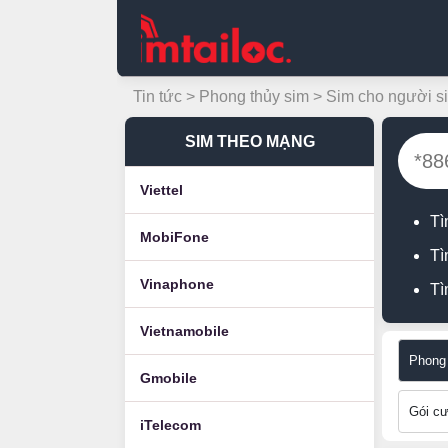
Tin tức
>
Phong thủy sim
> Sim cho người si
SIM THEO MẠNG
Viettel
Tì
MobiFone
Tì
Vinaphone
Tì
Vietnamobile
Phong 
Gmobile
Gói c
iTelecom