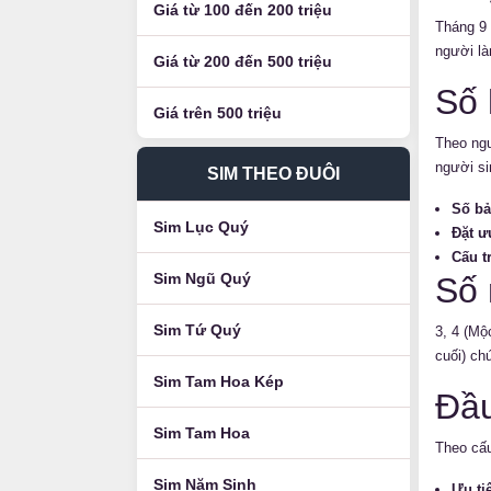
Giá từ 100 đến 200 triệu
Tháng 9 
người là
Giá từ 200 đến 500 triệu
Số 
Giá trên 500 triệu
Theo ngu
người si
SIM THEO ĐUÔI
Số bả
Sim Lục Quý
Đặt ưu
Cấu t
Sim Ngũ Quý
Số 
Sim Tứ Quý
3, 4 (Mộ
cuối) ch
Sim Tam Hoa Kép
Đầu
Sim Tam Hoa
Theo cấu
Sim Năm Sinh
Ưu ti