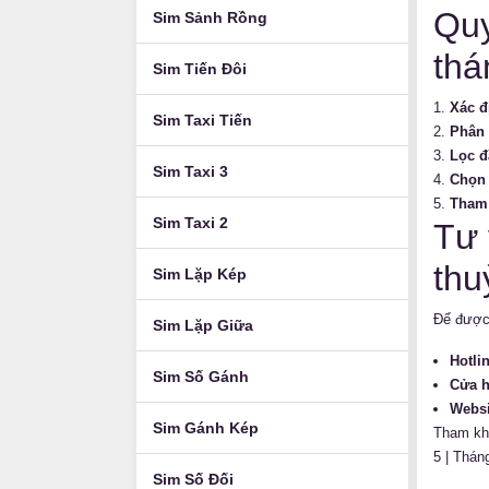
Quy
Sim Sảnh Rồng
thá
Sim Tiến Đôi
Xác đ
Sim Taxi Tiến
Phân 
Lọc đ
Sim Taxi 3
Chọn 
Tham 
Sim Taxi 2
Tư 
thu
Sim Lặp Kép
Để được 
Sim Lặp Giữa
Hotli
Sim Số Gánh
Cửa 
Websi
Sim Gánh Kép
Tham khả
5
|
Thán
Sim Số Đối