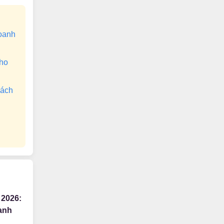
doanh
cho
sách
 2026:
anh