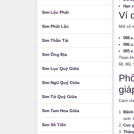
Hạn c
Sim Lộc Phát
Ví 
Sim Phát Lộc
Một số m
088.x
Sim Thần Tài
086.x
085.x
Sim Ông Địa
Tham khả
68, 86)
,
Sim Lục Quý Giữa
Phố
Sim Ngũ Quý Giữa
giá
Sim Tứ Quý Giữa
Cách chọ
Sim Tam Hoa Giữa
Mệnh
sinh:
Sim Số Tiến
Con g
Tháng