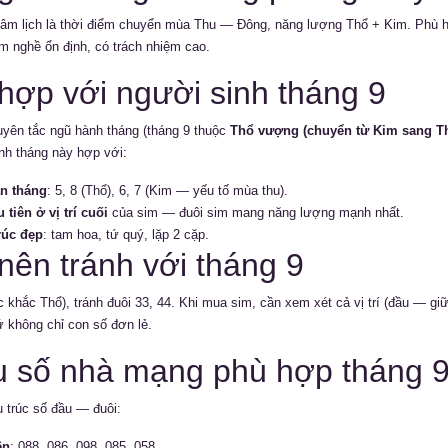
âm lịch là thời điểm chuyển mùa Thu — Đông, năng lượng Thổ + Kim. Phù 
m nghề ổn định, có trách nhiệm cao.
hợp với người sinh tháng 9
yên tắc ngũ hành tháng (tháng 9 thuộc
Thổ vượng (chuyển từ Kim sang T
nh tháng này hợp với:
n tháng
: 5, 8 (Thổ), 6, 7 (Kim — yếu tố mùa thu).
 tiên ở vị trí cuối
của sim — đuôi sim mang năng lượng mạnh nhất.
rúc đẹp
: tam hoa, tứ quý, lặp 2 cặp.
nên tránh với tháng 9
c khắc Thổ), tránh đuôi 33, 44. Khi mua sim, cần xem xét cả vị trí (đầu — g
ứ không chỉ con số đơn lẻ.
 số nhà mạng phù hợp tháng 
 trúc số đầu — đuôi:
ên
: 088, 086, 098, 085, 058.