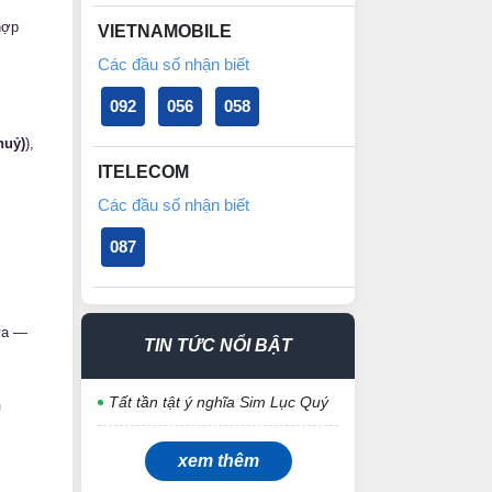
hợp
VIETNAMOBILE
Các đầu số nhận biết
092
056
058
huỷ)
),
ITELECOM
Các đầu số nhận biết
087
iữa —
TIN TỨC NỔI BẬT
9
Tất tần tật ý nghĩa Sim Lục Quý
xem thêm