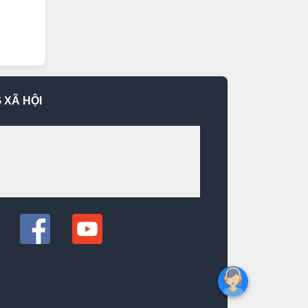
 XÃ HỘI