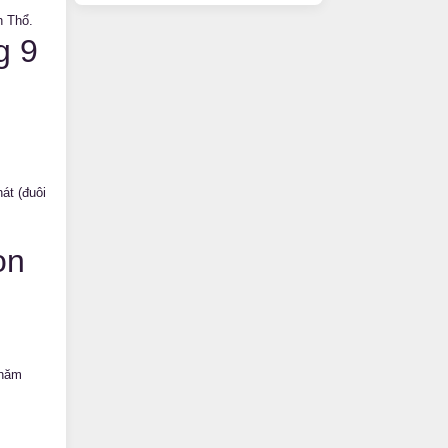
 Thổ
.
g 9
át (đuôi
on
 năm
.