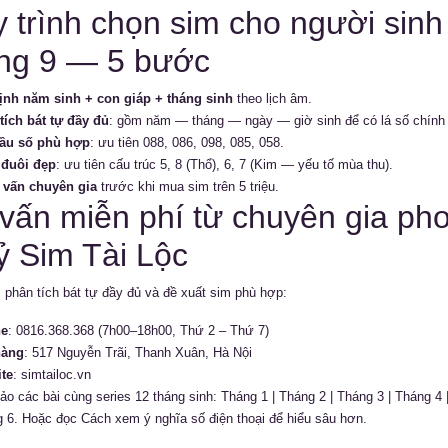
 trình chọn sim cho người sinh
ng 9 — 5 bước
ịnh năm sinh + con giáp + tháng sinh
theo lịch âm.
tích bát tự đầy đủ
: gồm năm — tháng — ngày — giờ sinh để có lá số chính
ầu số phù hợp
: ưu tiên 088, 086, 098, 085, 058.
đuôi đẹp
: ưu tiên cấu trúc 5, 8 (Thổ), 6, 7 (Kim — yếu tố mùa thu).
vấn chuyên gia
trước khi mua sim trên 5 triệu.
vấn miễn phí từ chuyên gia ph
ỷ Sim Tài Lộc
phân tích bát tự đầy đủ và đề xuất sim phù hợp:
ne
:
0816.368.368
(7h00–18h00, Thứ 2 – Thứ 7)
hàng
: 517 Nguyễn Trãi, Thanh Xuân, Hà Nội
te
:
simtailoc.vn
o các bài cùng series 12 tháng sinh:
Tháng 1
|
Tháng 2
|
Tháng 3
|
Tháng 4
g 6
. Hoặc đọc
Cách xem ý nghĩa số điện thoại
để hiểu sâu hơn.