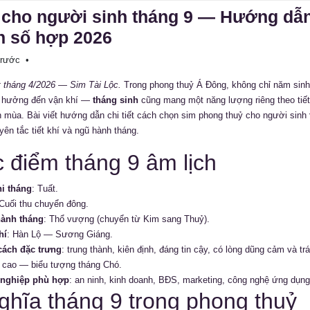
 cho người sinh tháng 9 — Hướng dẫ
n số hợp 2026
 trước
•
 tháng 4/2026 — Sim Tài Lộc.
Trong phong thuỷ Á Đông, không chỉ năm sinh
h hưởng đến vận khí —
tháng sinh
cũng mang một năng lượng riêng theo tiết
 mùa. Bài viết hướng dẫn chi tiết cách chọn sim phong thuỷ cho người sinh
yên tắc tiết khí và ngũ hành tháng.
 điểm tháng 9 âm lịch
hi tháng
: Tuất.
 Cuối thu chuyển đông.
ành tháng
: Thổ vượng (chuyển từ Kim sang Thuỷ).
hí
: Hàn Lộ — Sương Giáng.
cách đặc trưng
: trung thành, kiên định, đáng tin cậy, có lòng dũng cảm và tr
 cao — biểu tượng tháng Chó.
nghiệp phù hợp
: an ninh, kinh doanh, BĐS, marketing, công nghệ ứng dụng
ghĩa tháng 9 trong phong thuỷ