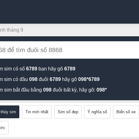
nh tháng 9
m sim có số
6789
bạn hãy gõ
6789
m sim có đầu
098
đuôi
6789
hãy gõ
098*6789
m sim bắt đầu bằng
098
đuôi bất kỳ, hãy gõ:
098*
thủy sim
Tin mới nhất
Sim số đẹp
Ý nghĩa số
Biển số xe
ước