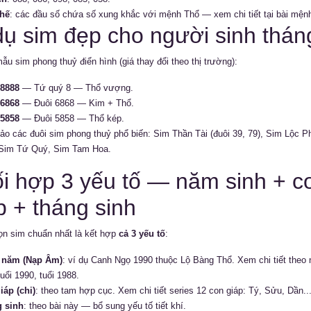
hế
: các đầu số chứa số xung khắc với mệnh Thổ — xem chi tiết tại bài
mệnh
dụ sim đẹp cho người sinh thán
ẫu sim phong thuỷ điển hình (giá thay đổi theo thị trường):
.8888
— Tứ quý 8 — Thổ vượng.
.6868
— Đuôi 6868 — Kim + Thổ.
.5858
— Đuôi 5858 — Thổ kép.
o các đuôi sim phong thuỷ phổ biến:
Sim Thần Tài (đuôi 39, 79)
,
Sim Lộc Ph
Sim Tứ Quý
,
Sim Tam Hoa
.
i hợp 3 yếu tố — năm sinh + c
p + tháng sinh
n sim chuẩn nhất là kết hợp
cả 3 yếu tố
:
 năm (Nạp Âm)
: ví dụ Canh Ngọ 1990 thuộc Lộ Bàng Thổ. Xem chi tiết theo
tuổi 1990
,
tuổi 1988
.
iáp (chi)
: theo tam hợp cục. Xem chi tiết series 12 con giáp:
Tý
,
Sửu
,
Dần
..
 sinh
: theo bài này — bổ sung yếu tố tiết khí.