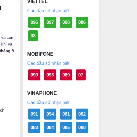
VIETTEL
n
Các đầu số nhận biết
096
097
098
086
03
 và con
 khí và
tháng 9
MOBIFONE
Các đầu số nhận biết
090
093
089
07
VINAPHONE
Các đầu số nhận biết
ách
091
094
081
082
.
083
084
085
088