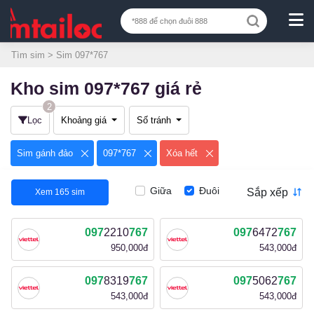
Tìm sim
> Sim 097*767
Kho sim 097*767 giá rẻ
2
Lọc
Khoảng giá
Số tránh
Sim gánh đảo
097*767
Xóa hết
Giữa
Đuôi
Sắp xếp
Xem
165
sim
097
2210
767
097
6472
767
950,000đ
543,000đ
097
8319
767
097
5062
767
543,000đ
543,000đ