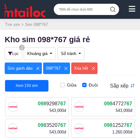
Tìm sim
> Sim 098*767
Kho sim 098*767 giá rẻ
2
Lọc
Khoảng giá
Số tránh
Sim gánh đảo
098*767
Xóa hết
Giữa
Đuôi
Sắp xếp
Xem
150
sim
098
9298
767
098
4772
767
543,000đ
543,000đ
098
3520
767
098
1252
767
543,000đ
1,260,000đ