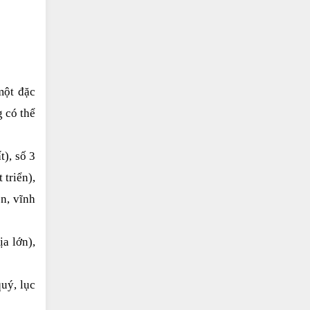
ột đặc 
có thể 
), số 3 
triển), 
n, vĩnh 
a lớn), 
uý, lục 