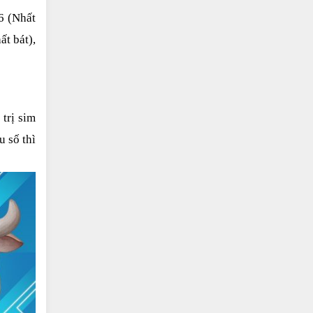
 (Nhất 
t bát), 
rị sim 
 số thì 