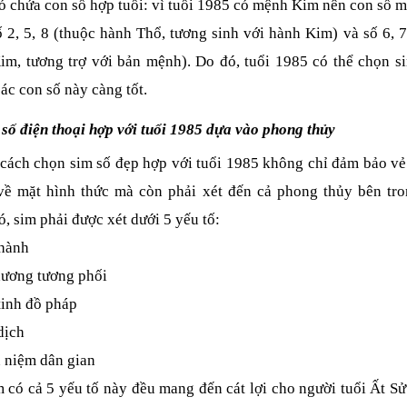
có chứa con số hợp tuổi: vì tuổi 1985 có mệnh Kim nên con số m
ố 2, 5, 8 (thuộc hành Thổ, tương sinh với hành Kim) và số 6, 7
im, tương trợ với bản mệnh). Do đó, tuổi 1985 có thể chọn si
ác con số này càng tốt.
 số điện thoại hợp với tuổi 1985 dựa vào phong thủy
 cách chọn sim số đẹp hợp với tuổi 1985 không chỉ đảm bảo vẻ 
về mặt hình thức mà còn phải xét đến cả phong thủy bên tron
, sim phải được xét dưới 5 yếu tố:
hành
ương tương phối
tinh đồ pháp
dịch
 niệm dân gian
 có cả 5 yếu tố này đều mang đến cát lợi cho người tuổi Ất Sửu