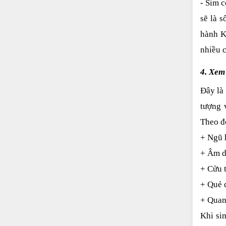
- Sim 
sẽ là s
hành K
nhiều c
4. Xem
Đây là
tượng 
Theo đó
+ Ngũ 
+ Âm d
+ Cửu 
+ Quẻ 
+ Quan
Khi sim