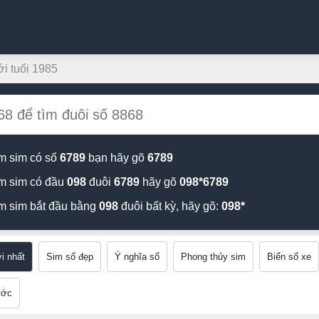
ới tuổi 1985
m sim có số
6789
bạn hãy gõ
6789
m sim có đầu
098
đuôi
6789
hãy gõ
098*6789
m sim bắt đầu bằng
098
đuôi bất kỳ, hãy gõ:
098*
i nhất
Sim số đẹp
Ý nghĩa số
Phong thủy sim
Biển số xe
ước