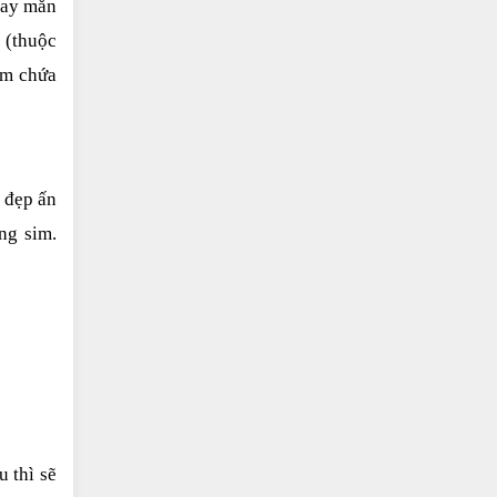
ay mắn 
 (thuộc 
m chứa 
đẹp ấn 
g sim. 
 thì sẽ 