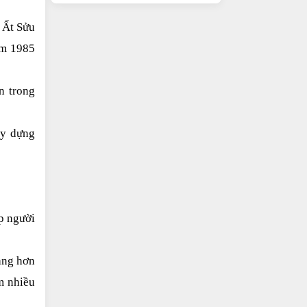
Ất Sửu 
m 1985 
 trong 
y dựng 
 người 
ng hơn 
 nhiều 