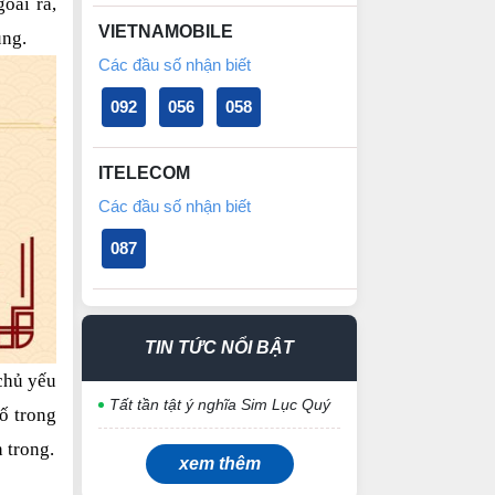
ài ra, 
VIETNAMOBILE
ùng.
Các đầu số nhận biết
092
056
058
ITELECOM
Các đầu số nhận biết
087
TIN TỨC NỔI BẬT
hủ yếu 
Tất tần tật ý nghĩa Sim Lục Quý
ố trong 
 trong.
xem thêm