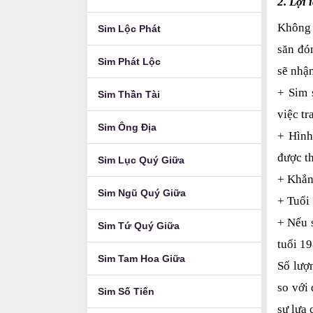
2. Lợi 
Không 
Sim Lộc Phát
săn đó
Sim Phát Lộc
sẽ nhậ
+ Sim 
Sim Thần Tài
việc tr
Sim Ông Địa
+ Hình
được t
Sim Lục Quý Giữa
+ Khẳn
Sim Ngũ Quý Giữa
+ Tuổi 
+ Nếu 
Sim Tứ Quý Giữa
tuổi 19
Sim Tam Hoa Giữa
Số lượ
so với
Sim Số Tiến
sự lựa