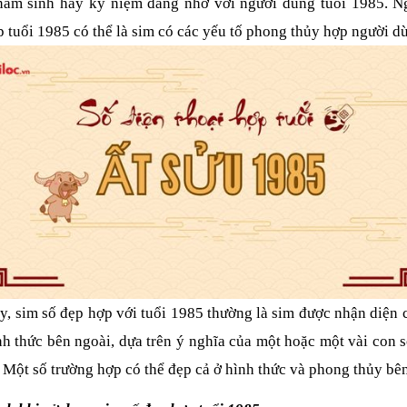
năm sinh hay kỷ niệm đáng nhớ với người dùng tuổi 1985. Ngo
 tuổi 1985 có thể là sim có các yếu tố phong thủy hợp người d
y, sim số đẹp hợp với tuổi 1985 thường là sim được nhận diện c
h thức bên ngoài, dựa trên ý nghĩa của một hoặc một vài con s
 Một số trường hợp có thể đẹp cả ở hình thức và phong thủy bên