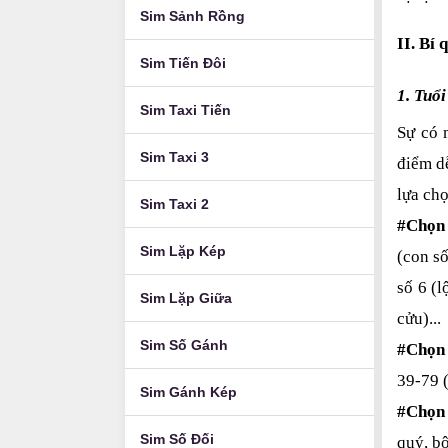
Sim Sảnh Rồng
II. Bí 
Sim Tiến Đôi
1. Tuổ
Sim Taxi Tiến
Sự có 
Sim Taxi 3
điểm d
lựa chọ
Sim Taxi 2
#Chọn 
Sim Lặp Kép
(con số
số 6 (l
Sim Lặp Giữa
cửu)...
Sim Số Gánh
#Chọn 
39-79 (
Sim Gánh Kép
#Chọn 
Sim Số Đối
quý, b