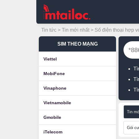
Tin tức
>
Tin mới nhất
> Số điện thoại hợp v
SIM THEO MẠNG
Viettel
Tì
MobiFone
Tì
Vinaphone
Tì
Vietnamobile
Tin mớ
Gmobile
Gói c
iTelecom