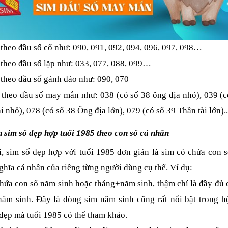
 theo đầu số cổ như: 090, 091, 092, 094, 096, 097, 098… 
 theo đầu số lặp như: 033, 077, 088, 099…
 theo đầu số gánh đảo như: 090, 070
 theo đầu số may mắn như: 038 (có số 38 ông địa nhỏ), 039 (có
i nhỏ), 078 (có số 38 Ông địa lớn), 079 (có số 39 Thần tài lớn)..
n sim số đẹp hợp tuổi 1985 theo con số cá nhân
i, sim số đẹp hợp với tuổi 1985 đơn giản là sim có chứa con số
ghĩa cá nhân của riêng từng người dùng cụ thể. Ví dụ:
chứa con số năm sinh hoặc tháng+năm sinh, thậm chí là đầy đủ c
năm sinh. Đây là dòng sim năm sinh cũng rất nổi bật trong hệ
 đẹp mà tuổi 1985 có thể tham khảo.