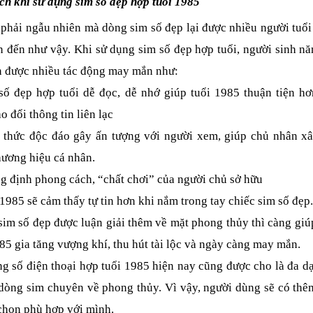
ích khi sử dụng sim số đẹp hợp tuổi 1985
phải ngẫu nhiên mà dòng sim số đẹp lại được nhiều người tuổi 
n đến như vậy. Khi sử dụng sim số đẹp hợp tuổi, người sinh nă
n được nhiều tác động may mắn như:
số đẹp hợp tuổi dễ đọc, dễ nhớ giúp tuổi 1985 thuận tiện hơn
ao đổi thông tin liên lạc
 thức độc đáo gây ấn tượng với người xem, giúp chủ nhân xâ
hương hiệu cá nhân.
g định phong cách, “chất chơi” của người chủ sở hữu
1985 sẽ cảm thấy tự tin hơn khi nắm trong tay chiếc sim số đẹp.
sim số đẹp được luận giải thêm về mặt phong thủy thì càng giúp
85 gia tăng vượng khí, thu hút tài lộc và ngày càng may mắn.
ng số điện thoại hợp tuổi 1985 hiện nay cũng được cho là đa dạ
 dòng sim chuyên về phong thủy. Vì vậy, người dùng sẽ có thêm
 chọn phù hợp với mình.