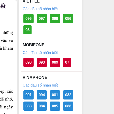
VIETTEL
ết
Các đầu số nhận biết
096
097
098
086
03
 những 
 vận và 
MOBIFONE
à khám 
Các đầu số nhận biết
090
093
089
07
VINAPHONE
Các đầu số nhận biết
p, các 
091
094
081
082
dễ nhớ, 
083
084
085
088
i ngày 