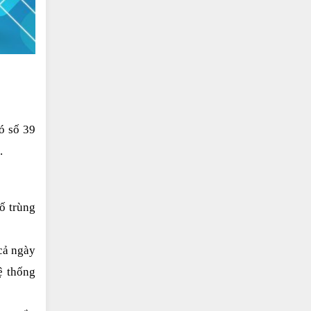
 số 39 
.
 trùng 
ả ngày 
 thống 