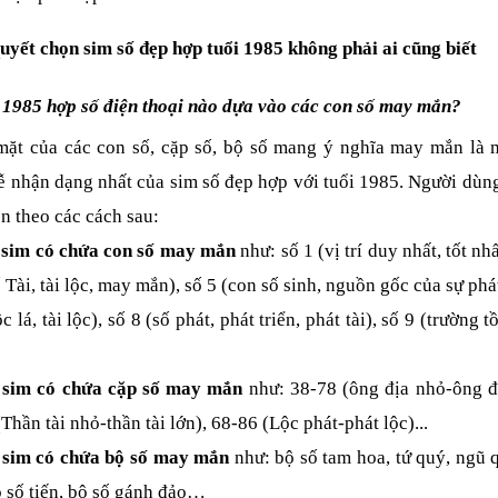
quyết chọn sim số đẹp hợp tuổi 1985 không phải ai cũng biết
i 1985 hợp số điện thoại nào dựa vào các con số may mắn?
mặt của các con số, cặp số, bộ số mang ý nghĩa may mắn là m
ễ nhận dạng nhất của sim số đẹp hợp với tuổi 1985. Người dùng 
n theo các cách sau:
sim có chứa con số may mắn
 như: số 1 (vị trí duy nhất, tốt nhất
 Tài, tài lộc, may mắn), số 5 (con số sinh, nguồn gốc của sự phát 
ộc lá, tài lộc), số 8 (số phát, phát triển, phát tài), số 9 (trường tồ
sim có chứa cặp số may mắn
 như: 38-78 (ông địa nhỏ-ông đị
Thần tài nhỏ-thần tài lớn), 68-86 (Lộc phát-phát lộc)...
sim có chứa bộ số may mắn
 như: bộ số tam hoa, tứ quý, ngũ q
ộ số tiến, bộ số gánh đảo…